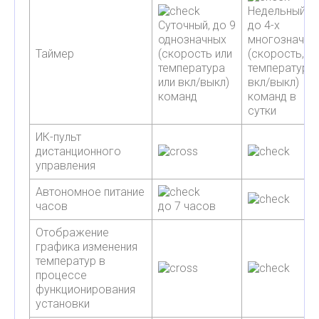
Недельный,
Суточный, до 9
до 4-х
однозначных
многозначны
Таймер
(скорость или
(скорость,
температура
температура,
или вкл/выкл)
вкл/выкл)
команд
команд в
сутки
ИК-пульт
дистанционного
управления
Автономное питание
часов
до 7 часов
Отображение
графика изменения
температур в
процессе
функционирования
установки